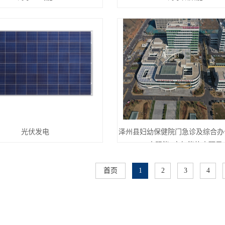
光伏发电
泽州县妇幼保健院门急诊及综合办
太阳能+空气能热水项目
首页
1
2
3
4